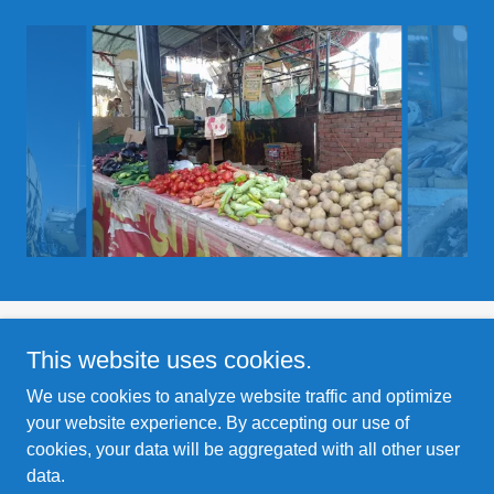
This website uses cookies.
Copyright © 2020 Złoty Faraon -wycieczki fakultatywne W
Egipcie - All Rights Reserved.
We use cookies to analyze website traffic and optimize
your website experience. By accepting our use of
Powered by
cookies, your data will be aggregated with all other user
data.